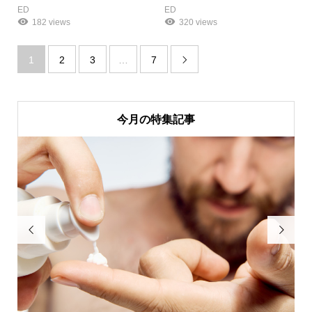
ED
ED
182 views
320 views
1
2
3
…
7

今月の特集記事

