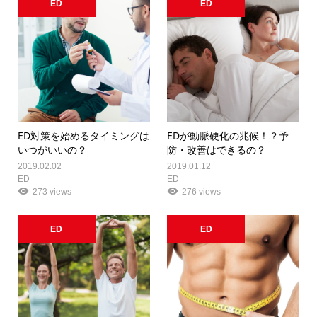
ED
ED
ED対策を始めるタイミングは
EDが動脈硬化の兆候！？予
いつがいいの？
防・改善はできるの？
2019.02.02
2019.01.12
ED
ED
273 views
276 views
ED
ED