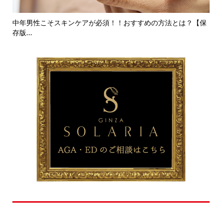
中年男性こそスキンケアが必須！！おすすめの方法とは？【保
こ
存版...
う
おすすめ記事