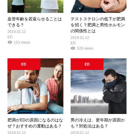
血管年齢を若返らせることは
テストステロンの低下が肥満
できる？
を招く？肥満と男性ホルモン
の関係性とは
2019.01.12
ED
2019.01.12
153 views
ED
528 views
ED
ED
肥満がEDの原因になるのはな
男の冷えは、更年期が原因か
ぜ？おすすめの運動はある？
も？対処法はある？
2019.01.12
2019.01.12