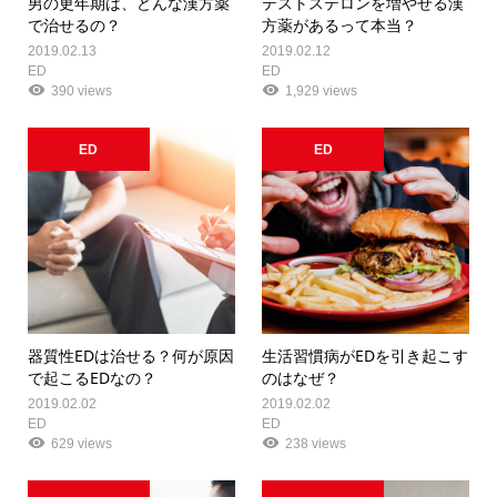
男の更年期は、どんな漢方薬
テストステロンを増やせる漢
で治せるの？
方薬があるって本当？
2019.02.13
2019.02.12
ED
ED
390 views
1,929 views
ED
ED
器質性EDは治せる？何が原因
生活習慣病がEDを引き起こす
で起こるEDなの？
のはなぜ？
2019.02.02
2019.02.02
ED
ED
629 views
238 views