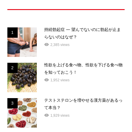
人気記事ランキング
持続勃起症 ― 望んでないのに勃起が止ま
1
らないのはなぜ？
2,385 views
性欲を上げる食べ物、性欲を下げる食べ物
2
を知っておこう！
1,952 views
テストステロンを増やせる漢方薬があるっ
3
て本当？
1,929 views