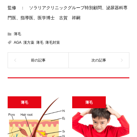
監修 ： ソラリアクリニックグループ特別顧問、泌尿器科専
門医、指導医、医学博士 古賀 祥嗣
薄毛
AGA
,
漢方薬
,
薄毛
,
薄毛対策
関連記事一覧
薄毛
薄毛