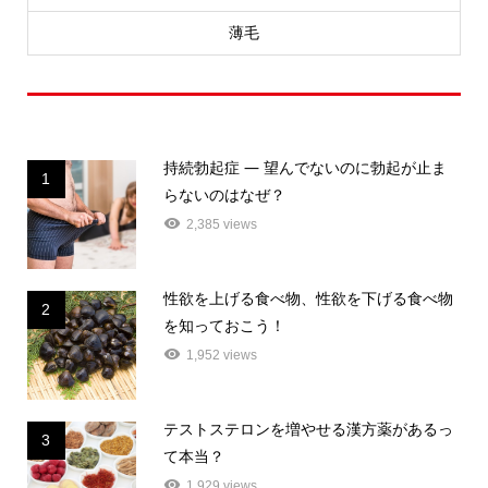
薄毛
人気記事ランキング
持続勃起症 ― 望んでないのに勃起が止ま
1
らないのはなぜ？
2,385 views
性欲を上げる食べ物、性欲を下げる食べ物
2
を知っておこう！
1,952 views
テストステロンを増やせる漢方薬があるっ
3
て本当？
1,929 views