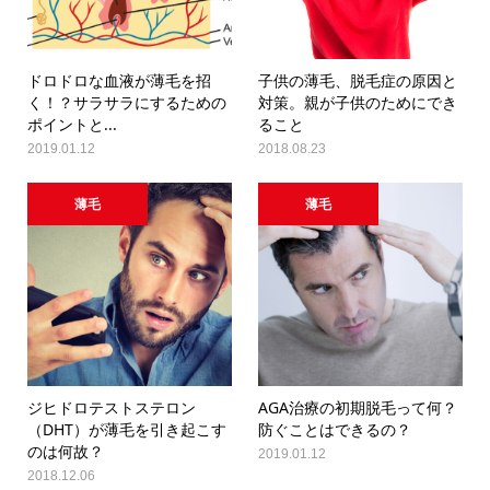
ドロドロな血液が薄毛を招
子供の薄毛、脱毛症の原因と
く！？サラサラにするための
対策。親が子供のためにでき
ポイントと...
ること
2019.01.12
2018.08.23
薄毛
薄毛
ジヒドロテストステロン
AGA治療の初期脱毛って何？
（DHT）が薄毛を引き起こす
防ぐことはできるの？
のは何故？
2019.01.12
2018.12.06