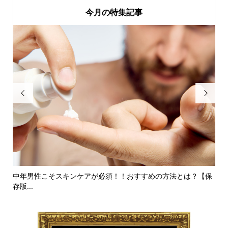
今月の特集記事


中年男性こそスキンケアが必須！！おすすめの方法とは？【保
こ
存版...
う