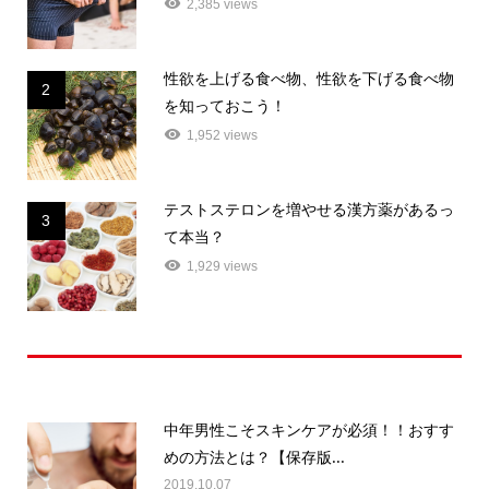
2,385 views
性欲を上げる食べ物、性欲を下げる食べ物
2
を知っておこう！
1,952 views
テストステロンを増やせる漢方薬があるっ
3
て本当？
1,929 views
最近の記事
中年男性こそスキンケアが必須！！おすす
めの方法とは？【保存版...
2019.10.07