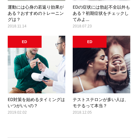
運動には心身の若返り効果が
EDの症状には勃起不全以外も
ある？おすすめのトレーニン
ある？初期症状をチェックし
グは？
てみよ...
2018.11.14
2018.07.23
ED
ED
ED対策を始めるタイミングは
テストステロンが多い人は、
いつがいいの？
モテるって本当？
2019.02.02
2018.12.05