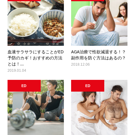
血液サラサラにすることがED
AGA治療で性欲減退する！？
予防のカギ！おすすめの方法
副作用を防ぐ方法はあるの？
とは！...
2018.12.06
2019.01.04
ED
ED